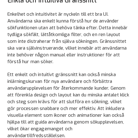
Enkla och Intuitiva Gränssnitt
Enkelhet och intuitivitet är nyckeln till ett bra UI.
Användarna ska enkelt kunna förstå hur de använder
sökfunktionen utan att behöva tänka efter. Detta innebär
tydliga sökfält, lättåtkomliga filter, och en ren layout
som inte distraherar från själva sökningen. Gränssnittet
ska vara självinstruerande, vilket innebär att användarna
inte behöver någon manual eller instruktioner för att
förstå hur man söker.
Ett enkelt och intuitivt gränssnitt kan också minska
inlärningskurvan för nya användare och förbättra
användarupplevelsen för återkommande kunder. Genom
att förenkla design och layout kan du minska antalet klick
och steg som krävs för att slutföra en sökning, vilket
gör processen snabbare och mer effektiv. Att inkludera
visuella element som ikoner och animationer kan också
hjälpa till att guida användarna genom sökupplevelsen,
vilket ökar engagemanget och
användartillfredsställelsen.