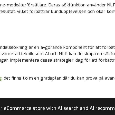
ine-modeåterförsäljare. Deras sökfunktion använder NLP
resultat, vilket förbättrar kundupplevelsen och ökar kon
ndelssökning är en avgörande komponent för att förbä
 avancerad teknik som AI och NLP kan du skapa en sökfu
ngar. Implementera dessa strategier idag för att förbätt
g
, det finns t.o.m en gratisplan där du kan prova på ava
r eCommerce store with AI search and AI recomm