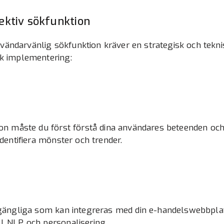
ektiv sökfunktion
ändarvänlig sökfunktion kräver en strategisk och teknis
ik implementering:
ion måste du först förstå dina användares beteenden och
identifiera mönster och trender.
llgängliga som kan integreras med din e-handelswebbplat
I, NLP och personalisering.