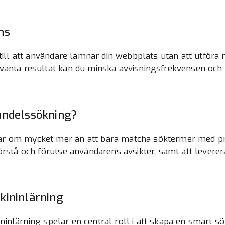
ns
 till att användare lämnar din webbplats utan att utföra
vanta resultat kan du minska avvisningsfrekvensen och
andelssökning?
ar om mycket mer än att bara matcha söktermer med p
örstå och förutse användarens avsikter, samt att leverer
kininlärning
skininlärning spelar en central roll i att skapa en smart 