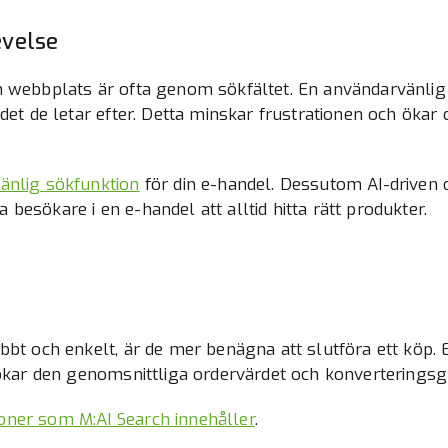
evelse
n webbplats är ofta genom sökfältet. En användarvänlig 
det de letar efter. Detta minskar frustrationen och ökar
änlig sökfunktion
för din e-handel. Dessutom AI-driven 
pa besökare i en e-handel att alltid hitta rätt produkter.
abbt och enkelt, är de mer benägna att slutföra ett köp.
 ökar den genomsnittliga ordervärdet och konverteringsg
oner som M:AI Search innehåller
.