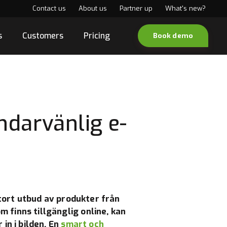
Contact us
About us
Partner up
What's new?
s
Customers
Pricing
Book demo
ndarvänlig e-
stort utbud av produkter från
finns tillgänglig online, kan
in i bilden. En
smart och